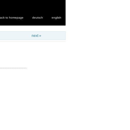
ack to homepage
deutsch
english
next »