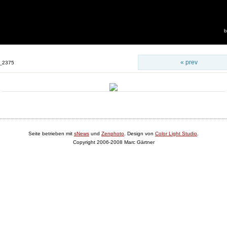
b
« prev
_2375
Seite betrieben mit
sNews
und
Zenphoto
. Design von
Color Light Studio
.
Copyright 2006-2008 Marc Gärtner