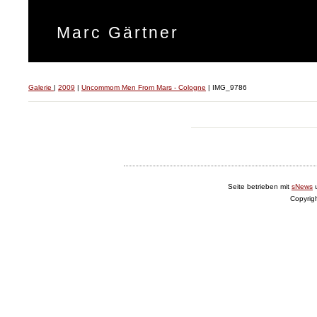
Marc Gärtner
Galerie
|
2009
|
Uncommom Men From Mars - Cologne
|
IMG_9786
Seite betrieben mit
sNews
Copyrig