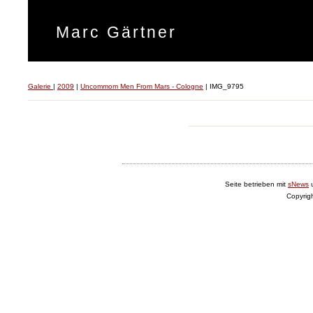
Marc Gärtner
Galerie
|
2009
|
Uncommom Men From Mars - Cologne
|
IMG_9795
Seite betrieben mit
sNews
Copyrig