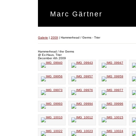
Marc Gärtner
Galerie
|
2009
|
Hammerhead / Germs - Trier
Hammerhead / the Germs
@ Ex-Haus, Trier
December 4th 2009