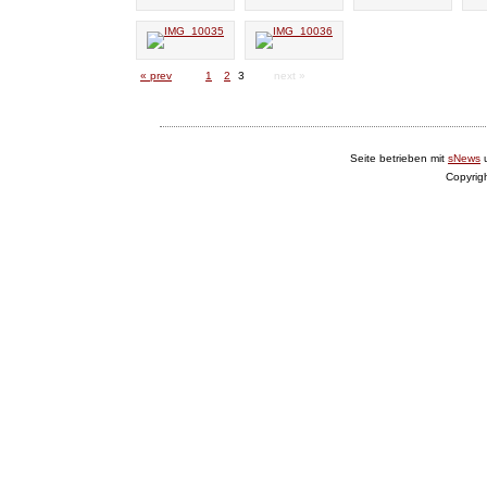
« prev
1
2
3
next »
Seite betrieben mit
sNews
Copyrig