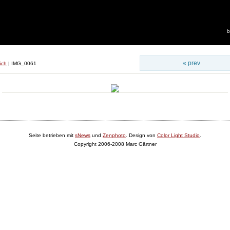
b
« prev
ich
|
IMG_0061
Seite betrieben mit
sNews
und
Zenphoto
. Design von
Color Light Studio
.
Copyright 2006-2008 Marc Gärtner