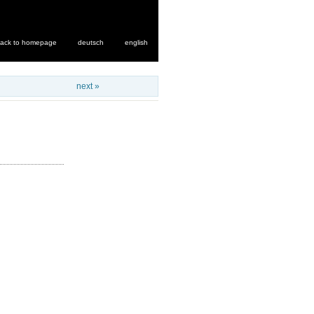
ack to homepage
deutsch
english
next »