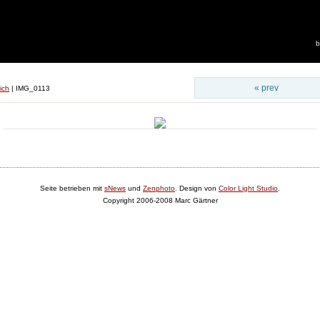
b
« prev
ich
|
IMG_0113
Seite betrieben mit
sNews
und
Zenphoto
. Design von
Color Light Studio
.
Copyright 2006-2008 Marc Gärtner