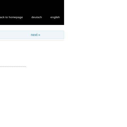
ack to homepage
deutsch
english
next »