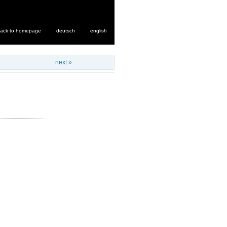
ack to homepage
deutsch
english
next »