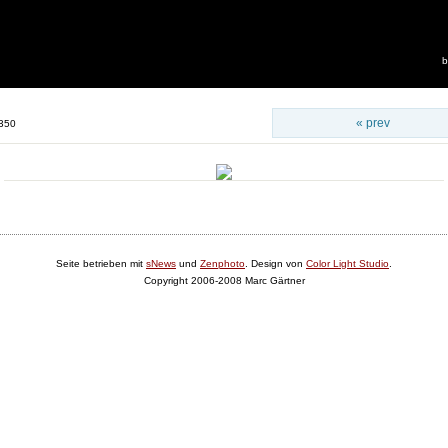
b
« prev
350
Seite betrieben mit
sNews
und
Zenphoto
. Design von
Color Light Studio
.
Copyright 2006-2008 Marc Gärtner