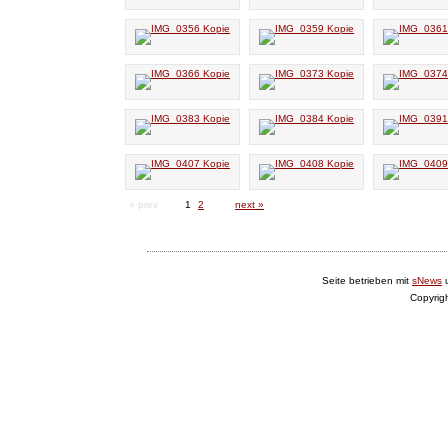
« prev
1
2
next »
Seite betrieben mit
sNews
Copyrig