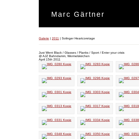
Marc Gärtner
Galerie
|
2011
|
Solinger Heartcoretage
Just Went Black / Glasses / Planks / Sport / Enter your crisis
@ AJZ Bahndamm, Wermelskirchen
April 15th 2011