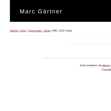
Marc Gärtner
Galerie
|
2011
|
Queensday - Venlo
|
IMG_1331 Kopie
Seite betrieben mit
sNews
Copyrig