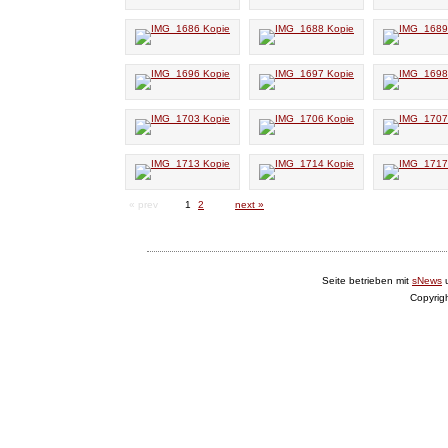
« prev
1
2
next »
Seite betrieben mit
sNews
Copyrig