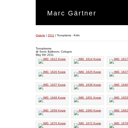
Marc Gärtner
Galerie
|
2011
|
Toxoplama - Köln
Toxoplasma
@ Sonic Ballroom, Cologne
May 6th 2011