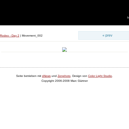
b
« prev
 Rodeo - Day 2
|
Movement_002
Seite betrieben mit
sNews
und
Zenphoto
. Design von
Color Light Studio
.
Copyright 2006-2008 Marc Gärtner