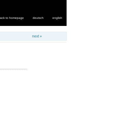
ack to homepage
deutsch
english
next »