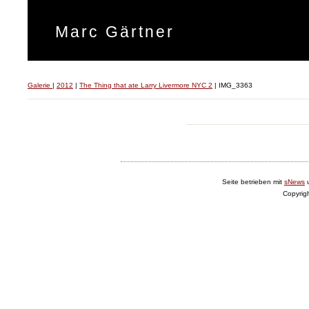
Marc Gärtner
Galerie
|
2012
|
The Thing that ate Larry Livermore NYC 2
|
IMG_3363
Seite betrieben mit
sNews
Copyrig