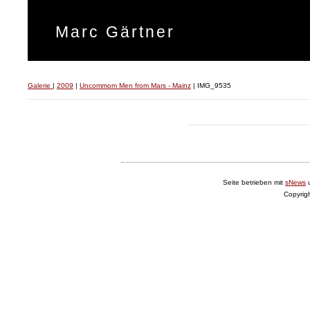
Marc Gärtner
Galerie
|
2009
|
Uncommom Men from Mars - Mainz
|
IMG_9535
Seite betrieben mit
sNews
Copyrig