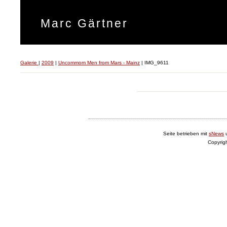
Marc Gärtner
Galerie
|
2009
|
Uncommom Men from Mars - Mainz
|
IMG_9611
Seite betrieben mit
sNews
Copyrig