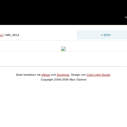
b
« prev
nz
|
IMG_9614
Seite betrieben mit
sNews
und
Zenphoto
. Design von
Color Light Studio
.
Copyright 2006-2008 Marc Gärtner