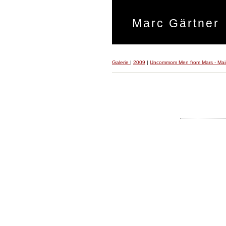
Marc Gärtner
Galerie
|
2009
|
Uncommom Men from Mars - Mai