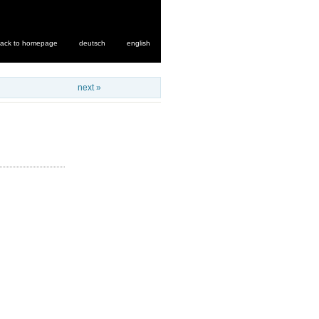
ack to homepage
deutsch
english
next »