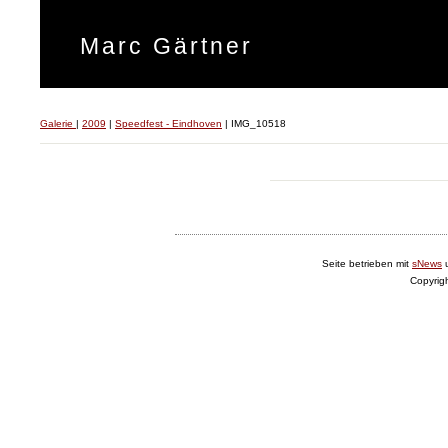
Marc Gärtner
Galerie
|
2009
|
Speedfest - Eindhoven
|
IMG_10518
Seite betrieben mit
sNews
Copyrig