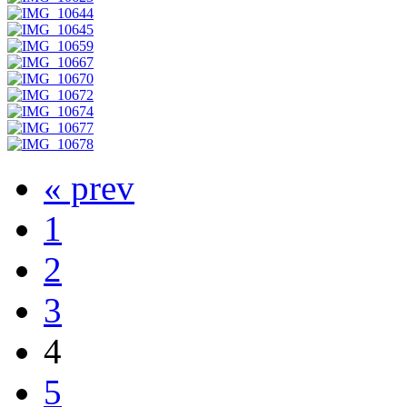
« prev
1
2
3
4
5