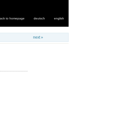
ack to homepage
deutsch
english
next »