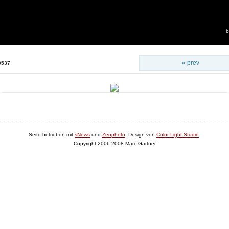
b
« prev
0537
Seite betrieben mit
sNews
und
Zenphoto
. Design von
Color Light Studio
.
Copyright 2006-2008 Marc Gärtner