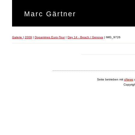
Marc Gärtner
Galerie
|
2009
|
Dopamines Euro-Tour
|
Day 14 - Beach / Genova
|
IMG_9726
Seite betrieben mit
sNews
Copyrig