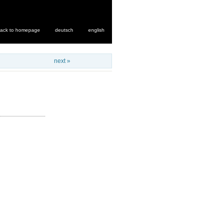
ack to homepage
deutsch
english
next »