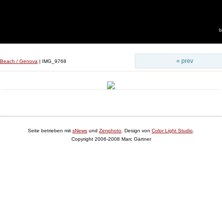
b
« prev
 Beach / Genova
|
IMG_9768
Seite betrieben mit
sNews
und
Zenphoto
. Design von
Color Light Studio
.
Copyright 2006-2008 Marc Gärtner