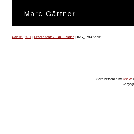
Marc Gärtner
Galerie
|
2011
|
Descendents / TBR - London
|
IMG_0703 Kopie
Seite betrieben mit
sNews
Copyrig