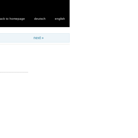
ack to homepage
deutsch
english
next »