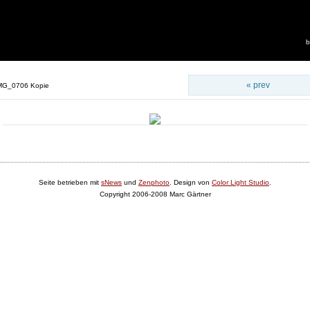
b
« prev
MG_0706 Kopie
Seite betrieben mit
sNews
und
Zenphoto
. Design von
Color Light Studio
.
Copyright 2006-2008 Marc Gärtner