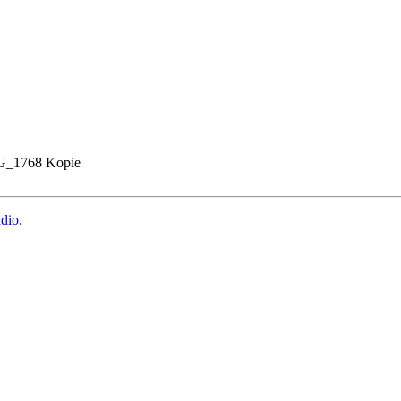
G_1768 Kopie
udio
.