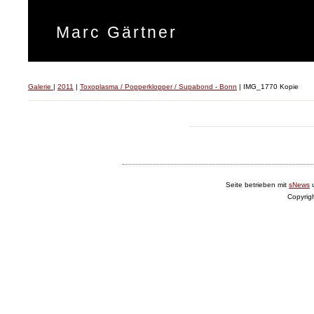
Marc Gärtner
Galerie
|
2011
|
Toxoplasma / Popperklopper / Supabond - Bonn
|
IMG_1770 Kopie
Seite betrieben mit
sNews
Copyrig