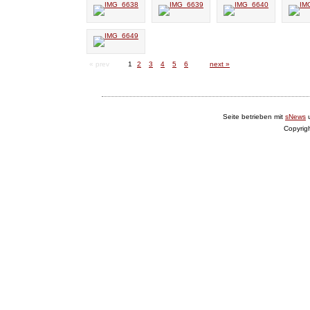
« prev
1
2
3
4
5
6
next »
Seite betrieben mit
sNews
Copyrig